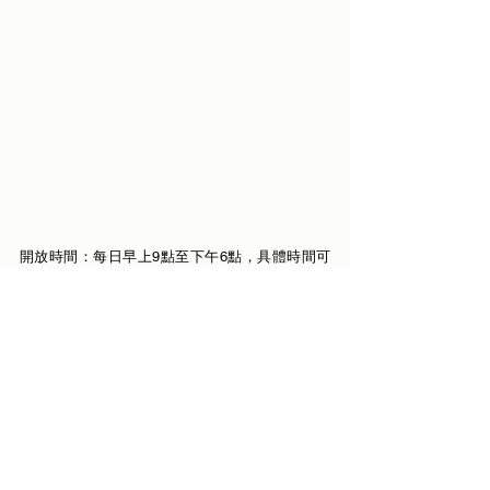
開放時間：每日早上9點至下午6點，具體時間可
能根據季節有所變動。
地址：Zámecká, 284 03 Kutná Hora 3
電話：+420326551049
票價：€10.50
官方網站：
https://sedlecossuary.com/
延伸閱讀：
【捷克】到訪布拉格必到景點？Český Krumlov 