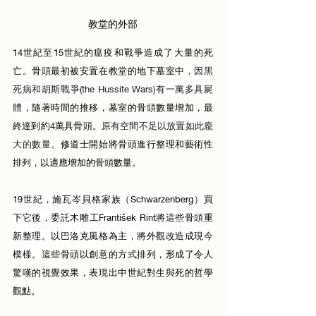
教堂的外部
14世紀至15世紀的瘟疫和戰爭造成了大量的死
亡。骨頭最初被安置在教堂的地下墓室中
，因黑
死病和
胡斯戰爭(the Hussite Wars)有一萬多具屍
體
，
隨著時間的推移，墓室的骨頭數量增加，最
終達到約4萬具骨頭。
原有空間不足以放置如此龐
大的數量。
修道士開始將骨頭進行整理和藝術性
排列，以適應增加的骨頭數量。
19世紀，施瓦岑貝格家族（Schwarzenberg）買
下它後，委託木雕工František Rint將這些骨頭重
新整理。以巴洛克風格為主，將外觀改造成現今
模樣。
這
些骨頭以創意的方式排列，形成了令人
驚嘆的視覺效果，表現出中世紀對生與死的哲學
觀點。