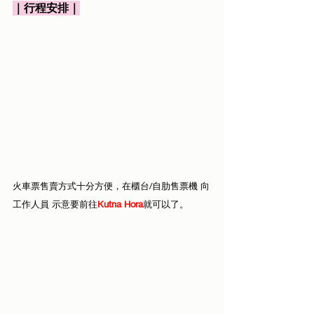
｜行程安排｜
火車票售賣方式十分方便，在櫃台/自肋售票機 向
工作人員 示意要前往
Kutna Hora
就可以了。