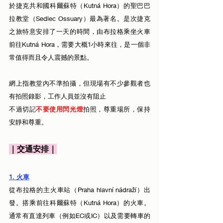
於捷克共和國科爾蘇特（Kutná Hora）的聖巴巴
拉教堂（Sedlec Ossuary）最為著名。是次捷克
之旅特意安排了一天的時間，由布拉格乘坐火車
前往Kutná Hora，需要大概1小時來往，是一個非
常值得而且令人震撼的景點。
網上指教堂內不準拍攝，但現場有不少參觀者也
有拍照錄影，工作人員並沒有阻止
不過切記
不要使用閃光燈
拍照，尊重場所，保持
安靜和尊重。
｜交通安排｜
1. 火車
從布拉格的主火車站（Praha hlavní nádraží）出
發。搭乘前往科爾蘇特（Kutná Hora）的火車。
通常有直達列車（例如EC或IC）以及需要轉車的