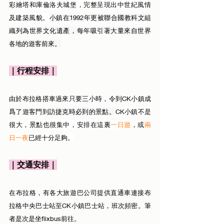
彩繪塔和庫倫洛夫城堡，完整呈現出中世紀風情
及建築風貌。
小鎮在1992年更被聯合國教科文組
織列為世界文化遺產，每年吸引著大量來自世界
各地的遊客前來。
｜行程安排｜
由於布拉格搭車過來只要三小時，令到
CK小鎮成
爲了遊客門到訪
捷克時必到的景點。
CK小鎮不是
很大，景點也很集中，安排在這裏
一日
遊
，或
兩
日一夜
已經十分足夠。
｜交通安排｜
在
布拉格，有各大旅
遊巴公司提供直通車連接
布
拉格中央巴士站至
CK小鎮巴士
站，班次頻密。
筆
者是次是坐flixbus前往。