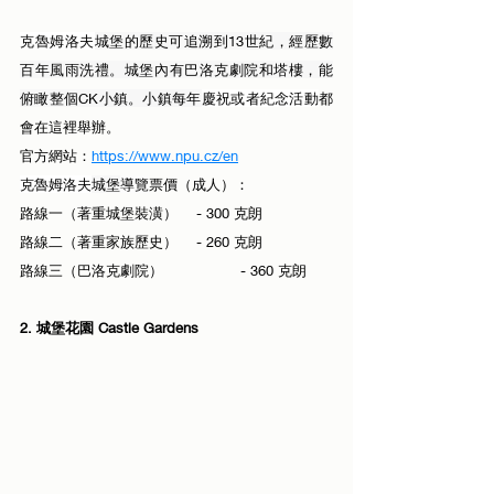
克魯姆洛夫
城堡的歷史可追溯到13世紀，經歷數
百年風雨洗禮。城堡內有巴洛克劇院和塔樓，能
俯瞰整個CK小鎮。小鎮每年
慶祝或者紀念活動
都
會在這裡舉辦。
官方網站：
https://www.npu.cz/en
克魯姆洛夫
城堡
導覽
票價（成人）：
路線一（著重城堡裝潢）	- 300 克朗
路線二（著重家族歷史）	- 260 克朗 
路線三（巴洛克劇院）		- 360 克朗
2. 城堡花園 Castle Gardens