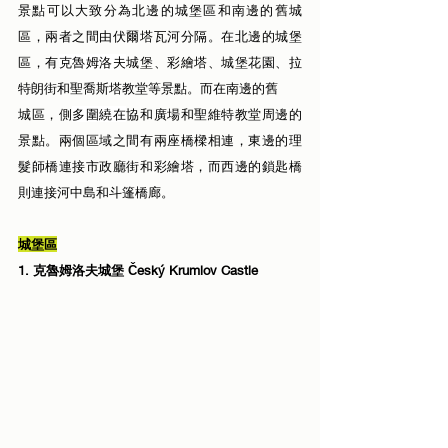
景點可以大致分為北邊的城堡區和南邊的舊城
區，兩者之間由伏爾塔瓦河分隔。在北邊的城堡
區，
有
克魯姆洛夫
城堡、彩繪塔、城堡花園、拉
特朗街和聖喬斯塔教堂等景點。而在南邊的舊
城區，側
多圍繞在
協和廣場和聖維特教堂周邊的
景點。兩個區域之間有兩座橋樑相連，東邊的理
髮師橋連接市政廳街和彩繪塔，而西邊的鎖匙橋
則連接河中島和斗篷橋廊。
城堡區
1. 克魯姆洛夫城堡 Český Krumlov Castle