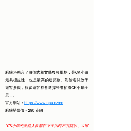
彩繪塔融合了哥德式和文藝復興風格，是CK小鎮
最具標誌性、也是最高的建築物。彩繪塔開放予
遊客參觀，很多遊客都會選擇登㙮拍攝CK小鎮全
景，。
官方網站：
https://www.npu.cz/en
彩繪塔票價 - 280 克朗
*
CK小鎮的景點大多都在下午四時左右關店，大家