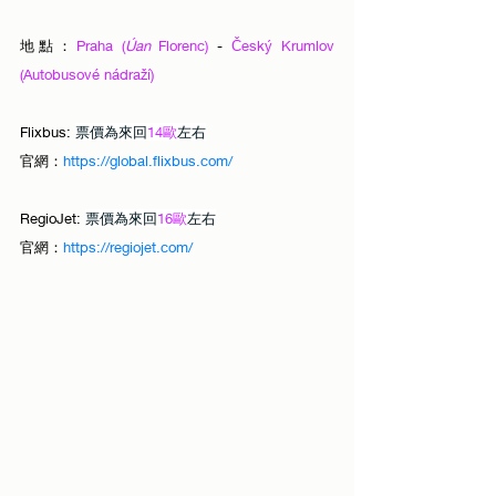
地點：
Praha (
Úan
 Florenc) 
-
 Český Krumlov 
(Autobusové nádraží)
Flixbus: 
票價為來回
14歐
左右
官網：
https://global.flixbus.com/
RegioJet: 
票價為來回
16歐
左右
官網：
https://regiojet.com/