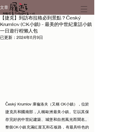
文章
【捷克】到訪布拉格必到景點？Český
Krumlov (CK小鎮) - 最美的中世紀童話小鎮
一日遊行程懶人包
已更新：
2024年8月9日
Český Krumlov 庫倫洛夫（又稱 CK小鎮），
位於
捷克共和國南部，人稱
歐洲最美小鎮。
它以其保
存完好的中世紀建築、城堡和自然風光而聞名。
整個CK小鎮充滿紅屋瓦和石板路，有最具特色的