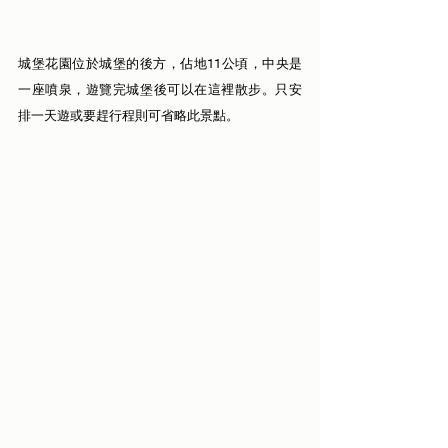
城堡花園位於城堡的後方，佔地11公頃，中央是
一座噴泉，遊覽完城堡後可以在這裡散步。只安
排一天遊或要趕行程則可省略此景點。