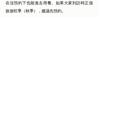
在沒預約下也能進去用餐。如果大家到訪時正值
旅遊旺季（秋季），建議先預約。
地址：Šatlavská 143, 381 01 Český Krumlov
電話：+420 380 713 344
營業時間：11:00 – 00:00
官方網站：
https://www.satlava.cz