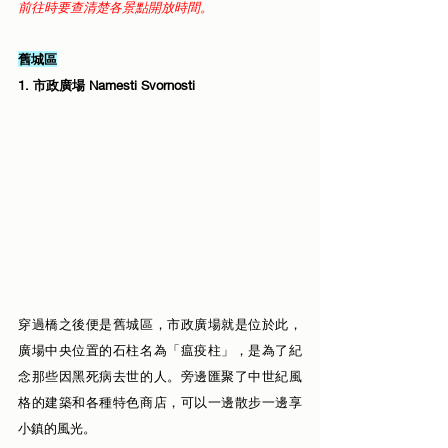
前往時要查清楚各景點開放時間。
舊城區
1. 市政廣場 Namesti Svornosti
穿過橋之後便是舊城區，市政廣場就是位於此，
廣場中央位置的石柱名為「瘟疫柱」，是為了紀
念那些因黑死病去世的人。旁邊匯聚了中世紀風
格的建築和各種特色商店，可以一邊散步一邊享
小鎮的風光。