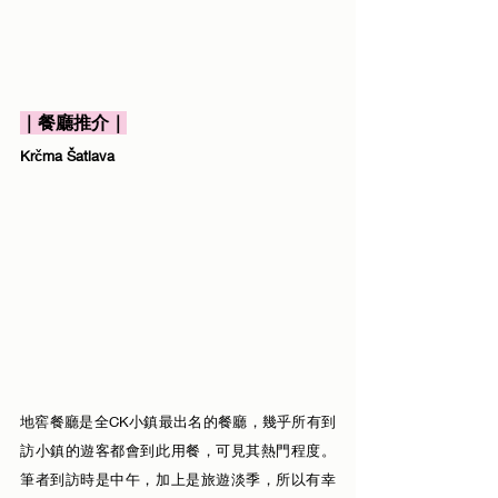
｜餐廳推介｜
Krčma Šatlava
地窖餐廳是全CK小鎮最出名的餐廳，幾乎所有到
訪小鎮的遊客都會到此用餐，可見其熱門程度。
筆者到訪時是中午，加上是旅遊淡季，所以有幸