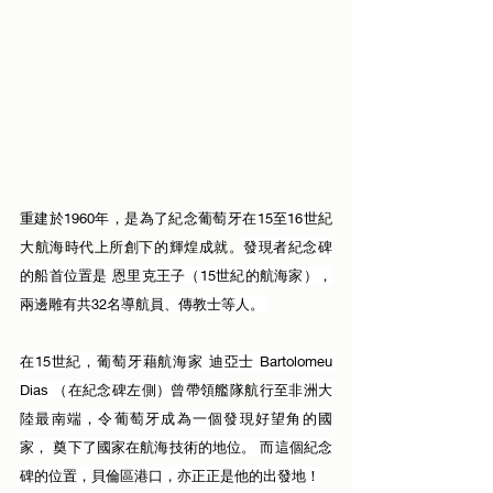
重建於1960年，是為了紀念葡萄牙在15至16世紀
大航海時代上所創下的輝煌成就。
發現者紀念碑
的船首位置是 恩里克王子（15世紀的航海家），
兩邊雕有共32名導航員、傳教士等人。 
在15世紀，葡萄牙藉航海家 迪亞士 Bartolomeu 
Dias （在紀念碑左側）曾帶領艦
隊航行
至非洲大
陸最南端，令葡萄牙成為一個發現好望角的國
家， 奠下了國家在航海技術的地位。 而這個紀念
碑的位置，貝倫區港口，亦正正是他的出發地！