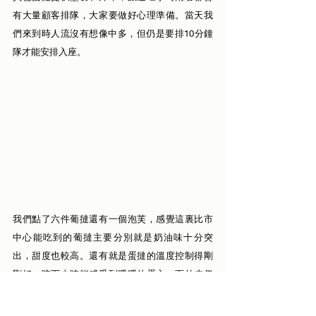
有大量顧客排隊，大家要做好心理準備。當天我
們來到時人流沒有想像中多，但仍是要排10分鐘
隊才能安排入座。
我們點了六件葡撻還有一個泡芙，感覺這裏比市
中心能吃到的葡撻主要分別就是奶油味十分突
出，甜度也較高。還有就是蛋撻的溫度控制得剛
剛好，咬下去時能感受到暖暖的蛋心，而外皮仍
保留着一點餘溫 。