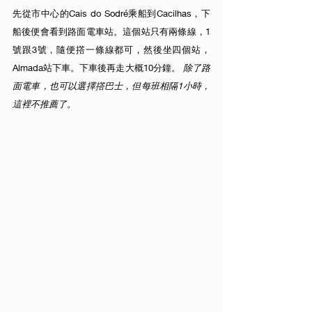
先從市中心的Cais do Sodré乘船到Cacilhas，下
船後便會看到路面電車站。這個站只有兩條線，1
號跟3號，隨便撘一條線都可，然後坐四個站，
Almada站下車。下車後再走大概10分鐘。 
除了路
面電車，也可以選擇撘巴士，但每班相隔1小時，
這裡不推薦了。