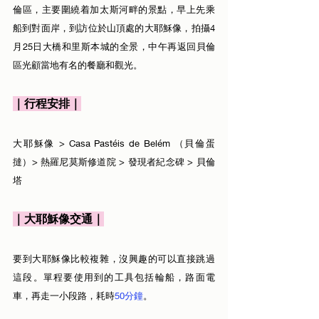
倫區，主要圍繞着加太斯河畔的景點，早上先乘
船到對面岸，到訪位於山頂處的大耶穌像，拍攝4
月25日大橋和里斯本城的全景，中午再返回貝倫
區光顧當地有名的餐廳和觀光。
｜行程安排｜
大耶穌像 > Casa Pastéis de Belém （貝倫蛋
撻）> 熱羅尼莫斯修道院 > 發現者紀念碑 > 貝倫
塔
｜大耶穌像交通｜
要到大耶穌像比較複雜，沒興趣的可以直接跳過
這段。單程要使用到的工具包括輪船，路面電
車，再走一小段路，耗時
50分鐘
。