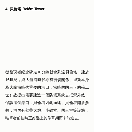
4. 貝倫塔 
Belém Tower
從發現者紀念碑走10分鐘就會到達貝倫塔，建於
16世紀，與大航海時代亦有密切關係。里斯本身
為大航海時代重要的港口，當時的國王（約翰二
世）故提出需要建造一個防禦系統去抵禦外敵，
保護這個港口，貝倫塔因此而建。貝倫塔開放參
觀，㙮內有壁疊大炮、小教堂、國王室等設施，
唯筆者前往時正好遇上其修葺期而未能進去。