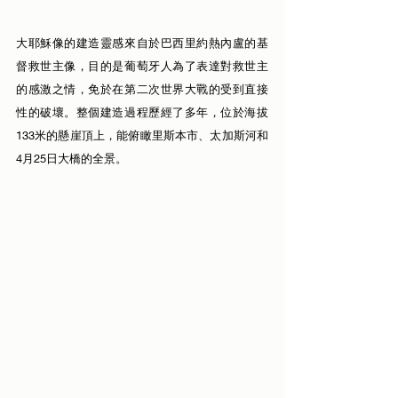
大耶穌像的建造靈感來自於巴西里約熱內盧的基
督救世主像，目的是葡萄牙人為了表達對救世主
的感激之情，免於在第二次世界大戰的受到直接
性的破壞。整個建造過程歷經了多年，位於海拔
133米的懸崖頂上，能俯瞰里斯本市、太加斯河和
4月25日大橋的全景。