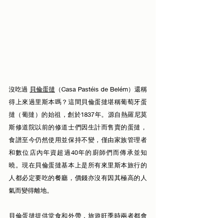
沒吃過 
貝倫蛋撻
（Casa Pastéis de Belém）還稱
得上來過里斯本嗎？這間貝倫蛋撻堪稱葡萄牙蛋
撻（葡撻）的始祖，創於1837年。源自熱羅尼莫
斯修道院以前的修道士們因生計而售賣的蛋撻，
食譜至今仍然使用並保持不變，僅由家族管理者
和數位店內年資超過40年的廚師們而傳承並知
曉。現在貝倫蛋撻基本上是所有來里斯本旅行的
人都必定要吃的餐廳，價錢亦沒有因其極高的人
氣而變得離地。
貝倫蛋撻提供堂食和外帶，旅遊旺季時兩者都會