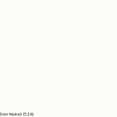
y Dolní Nádraží 巴士站