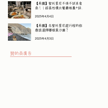
【希臘】聖托里尼不得不試美食指
南！｜超高性價比餐廳推薦+評
價！
2025年4月4日
【希臘】在聖托里尼趕行程的你｜
應該選擇哪個黑沙灘？
2025年4月3日
​贊助商廣告