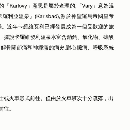
中的「Karlovy」意思是屬於查理的,「Vary」意為溫
亞溫泉」(Karlsbad),源於神聖羅馬帝國皇帝
浴場。近年卡羅維瓦利已經發展成為一個受歡迎的旅
。據說卡羅維發利溫泉水富含鈉鈣、氯化物、碳酸
溶解骨關節痛和神經痛的病史,對心臟病、呼吸系統
士或火車形式前往。但由於火車班次十分疏落，出
前往。