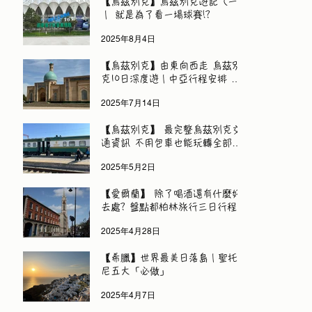
【烏茲別克】烏茲別克遊記（一）
｜ 就是為了看一場球賽!?
2025年8月4日
【烏茲別克】由東向西走 烏茲別
克10日深度遊｜中亞行程安排 旅
遊資訊
2025年7月14日
【烏茲別克】 最完整烏茲別克交
通資訊 不用包車也能玩轉全部城
市
2025年5月2日
【愛爾蘭】 除了喝酒還有什麼好
去處? 盤點都柏林旅行三日行程
2025年4月28日
【希臘】世界最美日落島｜聖托里
尼五大「必做」
2025年4月7日