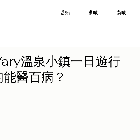
亞洲
東歐
南歐
 Vary溫泉小鎮一日遊行
的能醫百病？