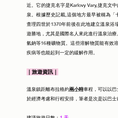
近。它的捷克名字是Karlovy Vary,捷克文
泉。根據歷史記載,這個地方最早被稱為「卡羅利
查理四世於1370年前後在此地建立溫泉
遊勝地，尤其是國際名人來此進行溫泉治療
氫鈉等16種礦物質。這些溶解物質能有效
疾病等也能起到一定的緩解作用。
｜旅遊資訊｜
溫泉鎮距離布拉格約
兩小時
車程，可以以巴
於經濟考慮和行程安排，筆者是次是以巴士
建議旅遊日數：
1 天