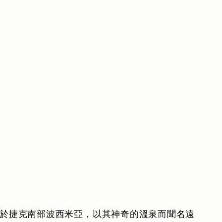
泉鎮）位於捷克南部波西米亞，以其神奇的溫泉而聞名遠