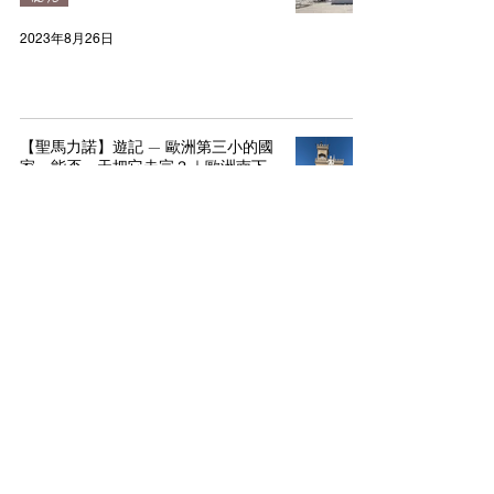
2023年8月26日
【聖馬力諾】遊記 — 歐洲第三小的國
家，能否一天把它走完？｜歐洲南下
之旅（第一站）
聖馬力諾
2023年8月21日
【冰島】誰說冬天的雷克雅維克不適
合旅遊？一文教你如何攻略不同季節
的冰島
冰島
2023年8月19日