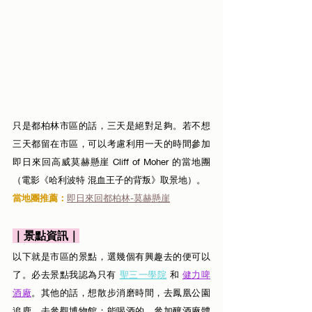
只是都柏林市區的話，三天是絕對足夠。若不想
三天都留在市區，可以考慮利用一天的時間參加
即日來回高威莫赫懸崖 Cliff of Moher 的當地團
（電影《哈利波特 混血王子的背叛》取景地）。
當地團推薦：
即日來回都柏林-莫赫懸崖
｜景點資訊｜
以下就是市區的景點，選幾個有興趣去的便可以
了。必去景點我認為只有 
聖三一學院
 和 
健力啤
酒廠
。其他的話，想散步消磨時間，去鳳凰公園
追鹿、去參觀博物館；能喝酒的，參加釀酒廠體