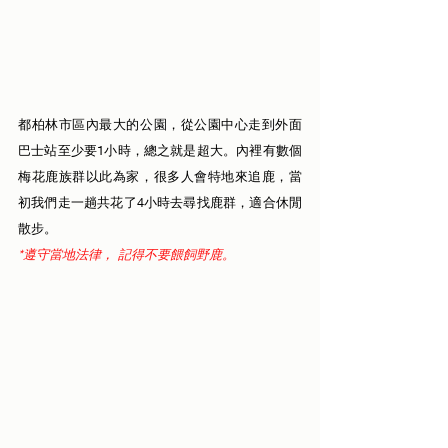
都柏林市區內最大的公園，從公園中心走到外面
巴士站至少要1小時，總之就是超大。內裡有數個
梅花鹿族群以此為家，很多人會特地來追鹿，當
初我們走一趟共花了4小時去尋找鹿群，適合休閒
散步。 
*遵守當地法律， 記得不要餵飼野鹿。