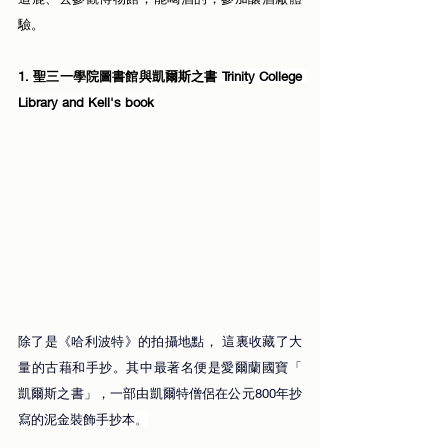
驗。
1. 聖三一學院圖書館與凱爾斯之書 
Trinity College 
Library and Kell's book
除了是《哈利波特》的拍攝地點， 這裏收藏了大
量的古藉和手抄。其中最著名便是愛爾蘭國寶「 
凱爾斯之書」，一部由凱爾特僧侶在公元800年抄
寫的泥金裝飾手抄本
。