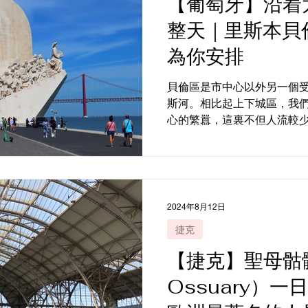
【葡萄牙】沿着
整天｜里斯本貝
為你安排
貝倫區是市中心以外另一個
斯河。相比起上下城區，我
心的繁囂，這裏不但人流較
能消悠閒地享受里斯本的日
全部都在貝倫區，主要圍繞
乘船到對面岸，到訪位於山...
2024年8月12日
捷克
【捷克】聖母骷髏
Ossuary）