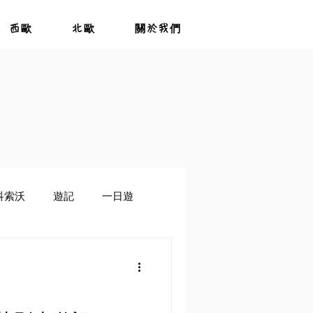
西歐
北歐
關於我們
科索沃
遊記
一日遊
茲別克