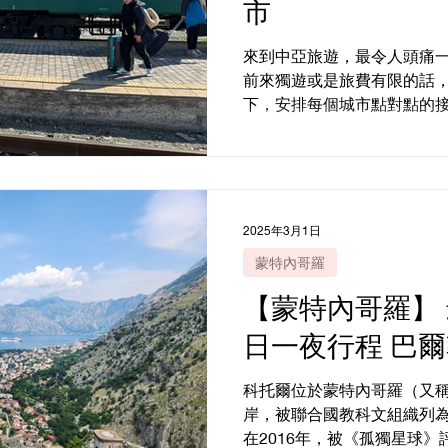
市
來到中亞旅遊，最令人頭痛
前來獨遊或是旅費有限的話，
下，安排每個城市點對點的
市，擁有大量公共交通工具
的城市主要有四個；希瓦，
㙮什干。以下是每個城市會
火車購票方法。跨城市交通
也是有火車和高鐵的，系統
2025年3月1日
的必然選擇。保安的話烏國
蒙特內哥羅
示車票和經過安檢，然後在
都在巡。
【蒙特內哥羅】
日一夜行程 巴
科托爾位於蒙特內哥羅（又
岸，被聯合國教科文組織列為
在2016年，被《孤獨星球