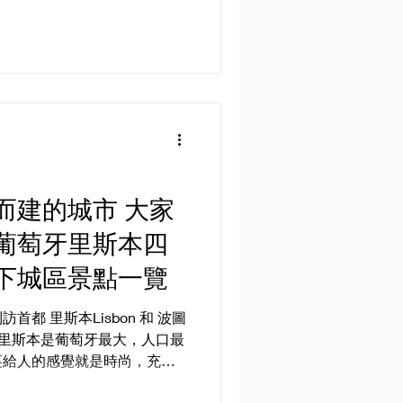
還保留了中世紀的古城風貌。
的一部分，直到2006年5月
而建的城市 大家
葡萄牙里斯本四
下城區景點一覽
都 里斯本Lisbon 和 波圖
市。里斯本是葡萄牙最大，人口最
裏給人的感覺就是時尚，充滿
。如果大家是第一次到歐洲，