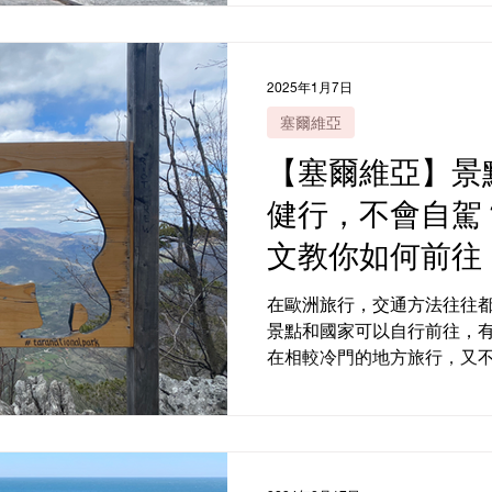
或是自助旅行新手，筆者十
國家...
2025年1月7日
塞爾維亞
【塞爾維亞】景
健行，不會自駕
文教你如何前往
在歐洲旅行，交通方法往往
景點和國家可以自行前往，
在相較冷門的地方旅行，又
好？報當地旅行團不失為一個
供選擇： Get Your Guide ， Vi