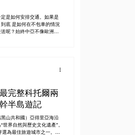
一定是如何安排交通。如果是
到底 是如何在不包車的情況
接送呢？始終中亞不像歐洲城
提供選擇。在這裏，會拜訪到
布哈拉，撒馬爾罕，以及首都
使用到的交通工具以及跨城市
的話，除了傳統的包車，烏國
亦十分發達。是來往各大城市
也是沒話說，要進火車站須出
車上也是配有巡邏人員每小時
 最完整科托爾兩
爾幹半島遊記
稱黑山共和國）亞得里亞海沿
“世界自然與歷史文化遺產”。
》評選為最佳旅遊城市之一。這