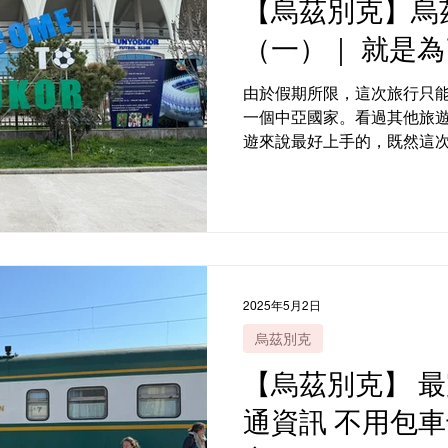
【烏茲別克】烏
（一）｜ 就是為
由於假期所限，這次旅行只
一個中亞國家。看過其他旅
遊來說最好上手的，既然這
不如就試試烏茲別克？這次
再乘搭烏茲別克航空到首都 㙮什
2025年5月2日
烏茲別克
【烏茲別克】 
通資訊 不用包車也能玩轉全部城