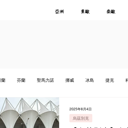
亞洲
東歐
南歐
荷蘭
芬蘭
聖馬力諾
挪威
冰島
捷克
亞
葡萄牙
蒙特內哥羅
美食推薦
愛爾蘭
烏
2025年8月4日
烏茲別克