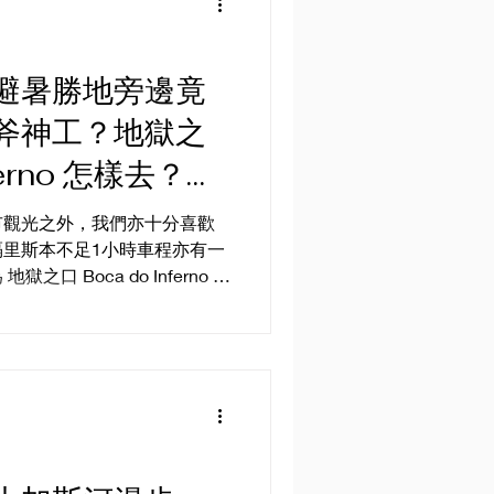
避暑勝地旁邊竟
斧神工？地獄之
nferno 怎樣去？卡
市觀光之外，我們亦十分喜歡
里斯本不足1小時車程亦有一
 Inferno 的
偏僻，我們來到後才發現，其
 卡斯凱什...