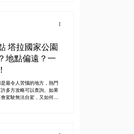
分推薦葡萄牙作為大家的入門
點 塔拉國家公園
？地點偏遠？一
！
都是最令人苦惱的地方，熱門
有許多方攻略可以查詢。如果
不會駕駛無法自駕，又如何是
好方法！ 有眾多中介網站可
ator ，...