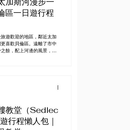
太加斯河漫步一
倫區一日遊行程
受旅遊歡迎的地區，鄰近太加
們更喜歡貝倫區。遠離了市中
少之餘，配上河邊的風景，還
光浴。我們安排的行程並不是
着加太斯河畔的景點，早上先
教堂（Sedlec
一日遊行程懶人包｜