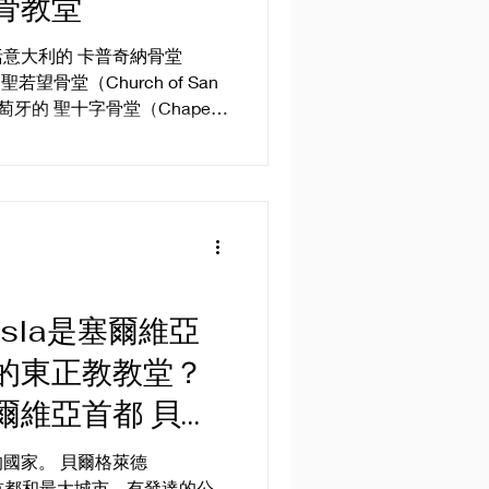
骨教堂
意大利的 卡普奇納骨堂
，聖若望骨堂（Church of San
） 、葡萄牙的 聖十字骨堂（Chapel
克共和國科爾蘇特（Kutná...
sla是塞爾維亞
的東正教教堂？
爾維亞首都 貝爾
de 景點一覽！
國家。 貝爾格萊德
亞的首都和最大城市，有發達的公