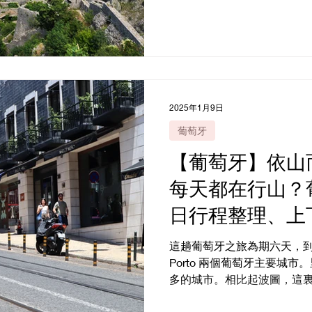
裡不僅有壯麗的自然景觀，
科托爾曾經是南斯拉夫共和國
21日，黑山...
2025年1月9日
葡萄牙
【葡萄牙】依山
每天都在行山？
日行程整理、上
這趟葡萄牙之旅為期六天，到訪首
Porto 兩個葡萄牙主要城
多的城市。相比起波圖，這
活力，有多姿多彩的夜生活