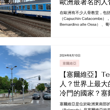
歐洲最著名的人
在歐洲有不少人骨教堂，包括
（Capuchin Catacombs）
Bernardino alle Ossa
of Bones） 。當中以位於捷
2024年8月10日
塞爾維亞
【塞爾維亞】Te
人？世界上最大
冷門的國家？塞
格萊德 Belgra
塞爾維亞是位於歐洲東南部的
（Belgrade）是塞爾維