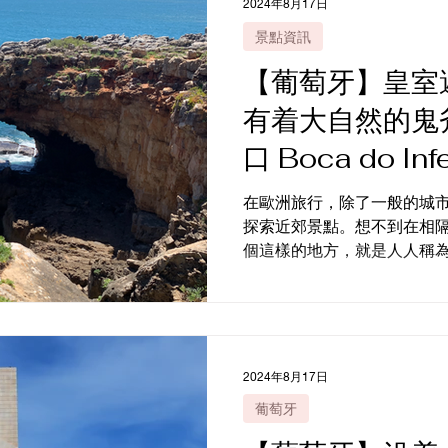
2024年8月17日
景點資訊
【葡萄牙】皇室
有着大自然的鬼
口 Boca do I
斯凱什半日遊
在歐洲旅行，除了一般的城
探索近郊景點。想不到在相隔
個這樣的地方，就是人人稱為 地獄之口 Boca do
海蝕洞。地獄之口一帶不算
實他位於里斯本西面的一個名 為
2024年8月17日
葡萄牙