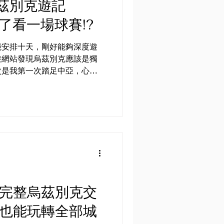
茲別克遊記
了看一場球賽!?
能安排十天，剛好能夠深度遊
遊網站發現烏茲別克應該是獨
次是我第一次踏足中亞，心想
從香港出發，先到杜拜轉機，
干 ，...
最完整烏茲別克交