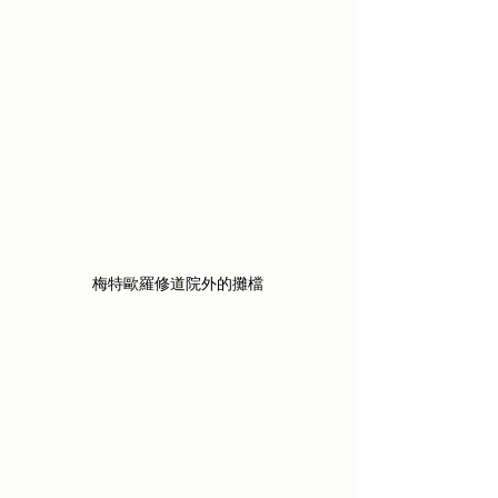
梅特歐羅修道院外的攤檔