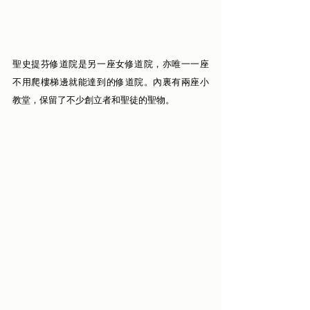
聖史提芬修道院是另一座女修道院，亦唯一一座
不用爬樓梯邊就能達到的修道院。內裏有兩座小
教堂，保留了不少創立者和聖徒的聖物。