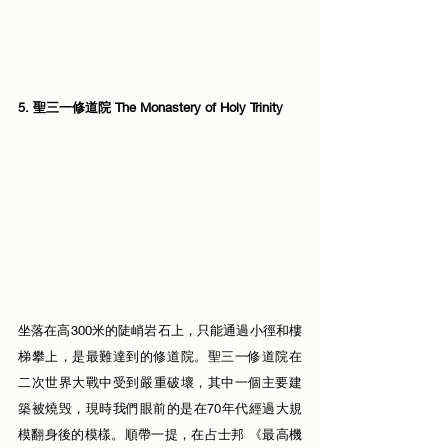
5. 聖三一修道院 The Monastery of Holy Trinity
坐落在高300米的陡峭岩石上，只能通過小徑和樓
梯攀上，是最難達到的修道院。聖三一修道院在
二次世界大戰中受到嚴重破壞，其中一個主要建
築被燒毁，現時我們眼前的是在70年代經過大規
模翻身後的模樣。順帶一提，在占士邦 《最高機