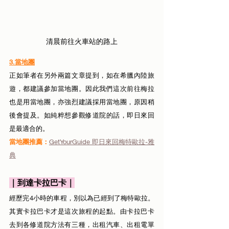
清晨前往火車站的路上
3.當地團
正如筆者在另外兩篇文章提到，如在希臘內陸旅
遊，都建議參加當地團。因此我們這次前往梅拉
也是用當地團，亦強烈建議採用當地團，原因稍
後會提及。如純粹想參觀修道院的話，即日來回
是最適合的。
當地團推薦：
GetYourGuide 
即日來回梅特歐拉-雅
典
｜到達卡拉巴卡｜
經歷完4小時的車程，別以為已經到了梅特歐拉。
其實卡拉巴卡才是這次旅程的起點。由卡拉巴卡
去到各修道院方法有三種，出租汽車、出租電單