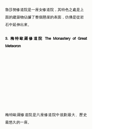
魯莎努修道院是一座女修道院，其特色之處是上
面的建築物佔據了整個懸崖的表面，仿佛是從岩
石中延伸出來。
3. 梅特歐羅修道院 The Monastery of Great 
Meteoron
梅特歐羅修道院是六座修道院中規劃最大、歷史
最悠久的一座。