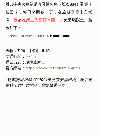
雅典中央火車站是有直通火車（班次884）到達卡
拉巴卡，每日來回各一班，在旅遊季節十分爆
滿，
務必在網上先預訂車票
，以免當場撲空。路
線如下：
Larissa railway station
 > Kalambaka
去程：7:20	回程：5:15
交通時間
： 4小時
購票方式：現場或網上
官方網站：
https://www.hellenictrain.gr/en
*經查詢得知884在2024年沒有安排班次。現在要
前往卡拉巴拉的話，需要轉乘
一次。