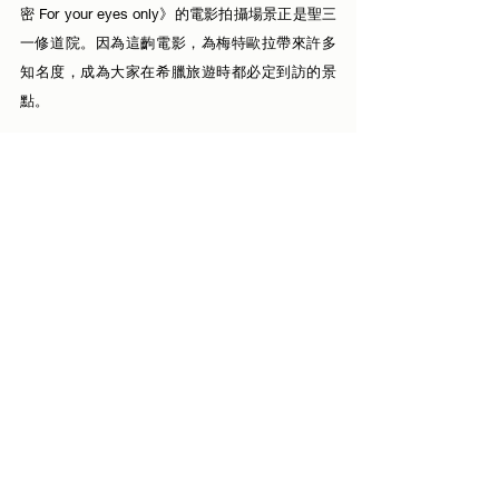
密 For your eyes only》的電影拍攝場景正是聖三
一修道院。因為這齣電影，為梅特歐拉帶來許多
知名度，成為大家在希臘旅遊時都必定到訪的景
點。
6. 聖尼古拉奧斯修道院 The Monastery of Agios 
Nikolaos
聖尼古拉奧斯修道院建於14世紀末，院內有14世
紀的壁畫，是前往梅特歐拉的路上第一座遇到的
修道院。由於空間有限，𥚃面所以沒有庭院，亦