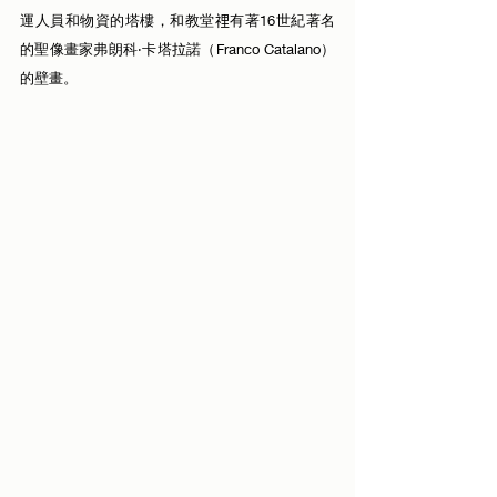
運人員和物資的塔樓，和教堂𥚃有著16世紀著名
的聖像畫家弗朗科·卡塔拉諾（Franco Catalano）
的壁畫。