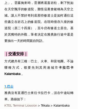
上」。雲霧掩來時，雲層將遮蓋岩柱，剩下恍如
在天空飄浮的修道院，難怪這裏會被稱為天空之
城。讓人不禁好奇到底那些修道士是如何通往這
些矗立在岩石上的修道院。在現時僅存六座的修
道院（原二十四座），至今仍有修道士居住。基
於其獨特的外觀，筆者決定在雅典旅行途中還是
要抽出一天的時間親自到訪。
｜交通安排｜
方式總共有三種：巴士、火車、和當地團。不論
哪種方式，都要先到其周邊城市
卡拉巴卡
Kalambaka 
。
1.巴士
雅典沒有直通巴士來往卡拉巴卡，須在中途站轉
車。路線如下：
KTEL Terminal Liossion
 > Trikala > Kalambaka