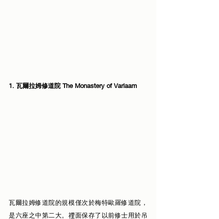
1. 瓦爾拉姆修道院 The Monastery of Varlaam
瓦爾拉姆修道院的規模僅次於梅特歐羅修道院，
是六座之中第二大。𥚃面保存了以前修士用於吊