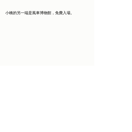
小橋的另一端是風車博物館，免費入場。
館內展示了風車的結構