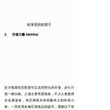
鉛筆形狀的屋子
2.     市場大廳 Markthal
於方塊屋拍完照後可以去到對出的市場，步行只
需一兩分鐘。入邊主要售賣熟食，不少人會選擇
在這裏進食，有亞洲菜亦有荷蘭本土的特色小
食。一旁有買各種亞洲食品的超市，電梯往下有