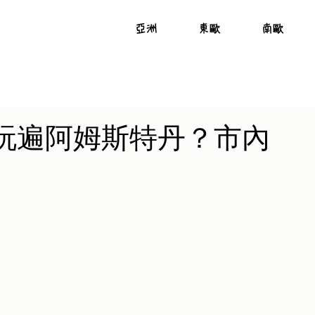
亞洲
東歐
南歐
玩遍阿姆斯特丹？市內