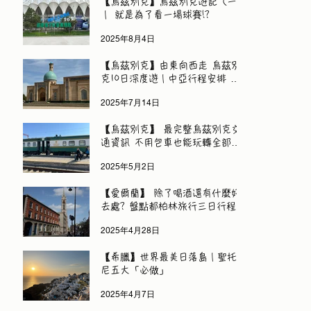
【烏茲別克】烏茲別克遊記（一）
｜ 就是為了看一場球賽!?
2025年8月4日
【烏茲別克】由東向西走 烏茲別
克10日深度遊｜中亞行程安排 旅
遊資訊
2025年7月14日
【烏茲別克】 最完整烏茲別克交
通資訊 不用包車也能玩轉全部城
市
2025年5月2日
【愛爾蘭】 除了喝酒還有什麼好
去處? 盤點都柏林旅行三日行程
2025年4月28日
【希臘】世界最美日落島｜聖托里
尼五大「必做」
2025年4月7日