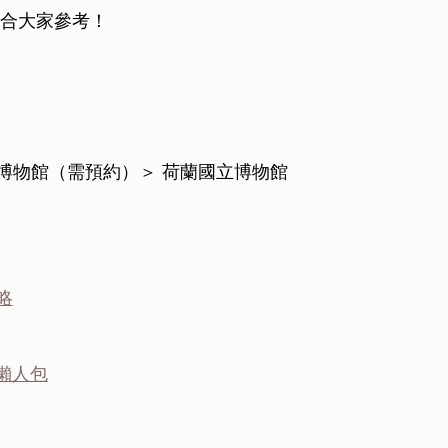
適合大家參考！
 梵高博物館（需預約）＞ 荷蘭國立博物館
略
懶人包