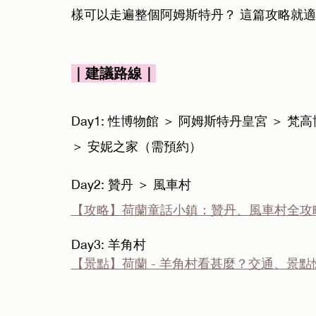
樣可以走遍整個阿姆斯特丹？ 這篇攻略就
｜建議路線｜
Day1: 性博物館 ＞ 阿姆斯特丹皇宮 ＞
＞ 安妮之家（需預約）
Day2: 贊丹 ＞ 風車村
【攻略】荷蘭童話小鎮：贊丹、風車村全攻
Day3: 羊角村
【景點】荷蘭 - 羊角村看甚麼？交通、景點