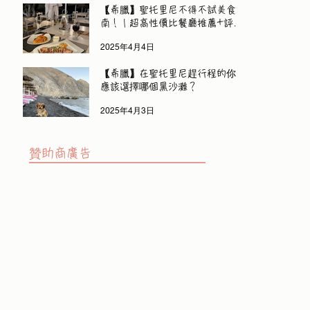
【希臘】聖托里尼不得不試美食指
南！｜超高性價比餐廳推薦+評
價！
2025年4月4日
【希臘】在聖托里尼趕行程的你｜
應該選擇哪個黑沙灘？
2025年4月3日
​贊助商廣告