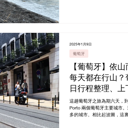
上島上的黑沙灘。 Kameri與
哪個更值得去？...
2025年1月9日
葡萄牙
【葡萄牙】依山
每天都在行山？
日行程整理、上
這趟葡萄牙之旅為期六天，到訪首
Porto 兩個葡萄牙主要城
多的城市。相比起波圖，這
活力，有多姿多彩的夜生活