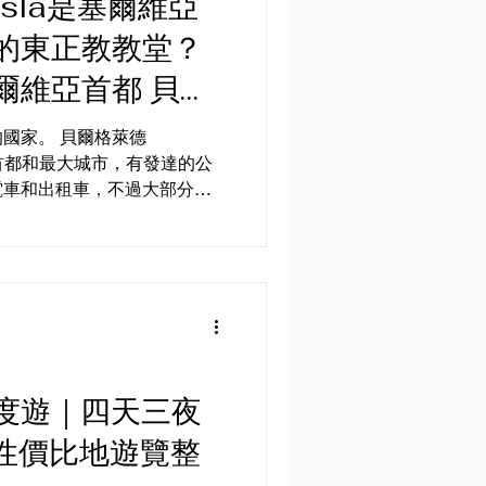
sla是塞爾維亞
的東正教教堂？
爾維亞首都 貝爾
de 景點一覽！
國家。 貝爾格萊德
亞的首都和最大城市，有發達的公
電車和出租車，不過大部分市
維亞語是官方語言，但在旅遊
第納爾（RSD）為當地貨
度遊｜四天三夜
高性價比地遊覽整