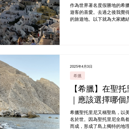
作為世界著名度假勝地的希
遊客的喜愛。去過之後我覺
的旅遊地。以下就為大家總
的五件事！！ 1.「必吃」 
鮮和地中海菜餚，相對這些
Gyros。...
2025年4月3日
希臘
【希臘】在聖托
｜應該選擇哪個
希臘聖托里尼又稱聖島，以
名於世。因為聖托里尼全島
而成，形成了島上獨特的地