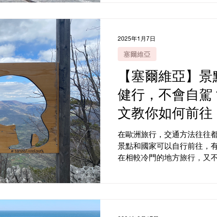
或是自助旅行新手，筆者十
國家...
2025年1月7日
塞爾維亞
【塞爾維亞】景
健行，不會自駕
文教你如何前往
在歐洲旅行，交通方法往往
景點和國家可以自行前往，
在相較冷門的地方旅行，又
好？報當地旅行團不失為一個
供選擇： Get Your Guide ， Vi