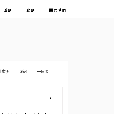
西歐
北歐
關於我們
科索沃
遊記
一日遊
茲別克