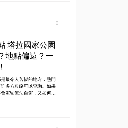
分推薦葡萄牙作為大家的入門
點 塔拉國家公園
？地點偏遠？一
！
都是最令人苦惱的地方，熱門
有許多方攻略可以查詢。如果
不會駕駛無法自駕，又如何是
好方法！ 有眾多中介網站可
ator ，...