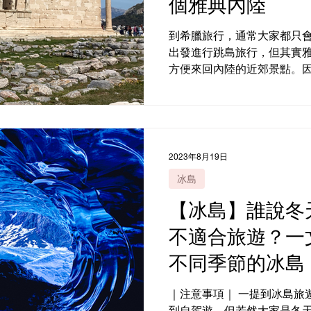
個雅典內陸
到希臘旅行，通常大家都只
出發進行跳島旅行，但其實
方便來回內陸的近郊景點。
三夜，以安排兩個希臘內陸行
然不大，但是要觀光的話，
喜歡走馬看花的話，建...
2023年8月19日
冰島
【冰島】誰說冬
不適合旅遊？一
不同季節的冰島
｜注意事項｜ 一提到冰島旅
到自駕遊。但若然大家是冬