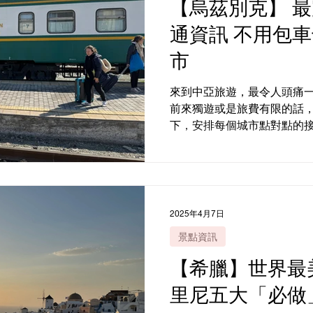
【烏茲別克】 
通資訊 不用包車也能玩轉全部城
市
來到中亞旅遊，最令人頭痛
前來獨遊或是旅費有限的話，
下，安排每個城市點對點的
市，擁有大量公共交通工具
的城市主要有四個；希瓦，
㙮什干。以下是每個城市會
火車購票方法。跨城市交通
也是有火車和高鐵的，系統
2025年4月7日
的必然選擇。保安的話烏國
景點資訊
示車票和經過安檢，然後在
都在巡。
【希臘】世界最
里尼五大「必做