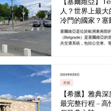
【塞爾維亞】Te
人？世界上最大
冷門的國家？塞
格萊德 Belgra
塞爾維亞是位於歐洲東南部的
（Belgrade）是塞爾維
共交通系統，包括公交車、
內景點都不需要用到。塞爾
區使用英語也可以，塞爾維亞
幣，大部分地方可以刷卡...
2024年8月6日
希臘
【希臘】雅典深
最完整行程 - 