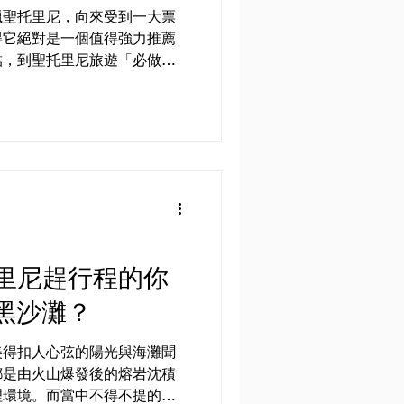
臘聖托里尼，向來受到一大票
得它絕對是一個值得強力推薦
結，到聖托里尼旅遊「必做」
在聖托里尼，你可以吃到不少海
，我覺得真正必吃的是手捲
里尼趕行程的你
黑沙灘？
美得扣人心弦的陽光與海灘聞
都是由火山爆發後的熔岩沈積
理環境。而當中不得不提的就