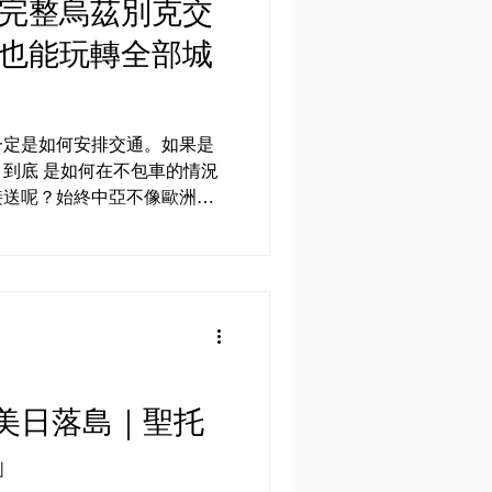
最完整烏茲別克交
一定是如何安排交通。如果是
到底 是如何在不包車的情況
接送呢？始終中亞不像歐洲城
提供選擇。在這裏，會拜訪到
布哈拉，撒馬爾罕，以及首都
使用到的交通工具以及跨城市
的話，除了傳統的包車，烏國
亦十分發達。是來往各大城市
也是沒話說，要進火車站須出
車上也是配有巡邏人員每小時
美日落島｜聖托
」