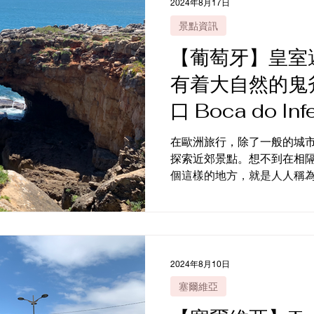
2024年8月17日
景點資訊
【葡萄牙】皇室
有着大自然的鬼
口 Boca do I
斯凱什半日遊
在歐洲旅行，除了一般的城
探索近郊景點。想不到在相隔
個這樣的地方，就是人人稱為 地獄之口 Boca do
海蝕洞。地獄之口一帶不算
實他位於里斯本西面的一個名 為
2024年8月10日
塞爾維亞