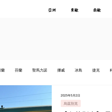
亞洲
東歐
南歐
荷蘭
芬蘭
聖馬力諾
挪威
冰島
捷克
亞
葡萄牙
蒙特內哥羅
美食推薦
愛爾蘭
烏
2025年5月2日
烏茲別克