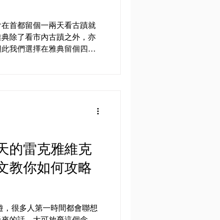
會在首都留個一兩天看古蹟就
雅典除了看市內古蹟之外，亦
因此我們選擇在雅典留個四日
程。 ｜行程安排｜ 雅典城雖
由於景點比較多，如果大家不
天的雷克雅維克
文教你如何攻略
遊，很多人第一時間都會聯想
天來的話，大可放棄這個念