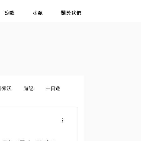
西歐
北歐
關於我們
科索沃
遊記
一日遊
茲別克