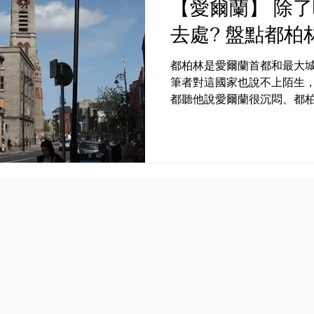
【愛爾蘭】 除
去處? 盤點都
都柏林是愛爾蘭首都和最大
筆者對這國家也說不上陌生
都聽他說愛爾蘭很沉悶、都
國家都沒什麼興趣。但由於
蘭， 最後亦決定在這個國家
的旅遊景點， 順便驗證一下是
行程安排｜ 筆者三天的行程，說沉悶也稱不上，主要是看
你安排了一個怎樣的旅行方
肯定是沉悶的。我們覺得最
該以體驗活動和享受為主，市區觀光
數：3天 只是都柏林市區的話，三天是絕對足夠。若不想三
天都留在市區，可以考慮利
威莫赫懸崖 Cliff of Mo
王子的背叛》取景地）。｜景點資訊｜ 以
點，選幾個有興趣去的便可以