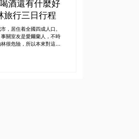
了喝酒還有什麼好
柏林旅行三日行程
城市，居住着全國四成人口。
，事關室友是愛爾蘭人，不時
柏林很危險，所以本來對這個
這次前往曼島需要經過愛爾
首都待上三天，發掘這個首都
否真的如他所說的沉悶。 ｜
式。如果只是觀光，那都柏林
適合這個地方的旅遊方式是應
為輔。 建議旅遊日
用一天的時間參加即日來回高
her 的當地團（電影《哈利波特 混血
下就是市區的景
了。必去景點我認為只有 聖