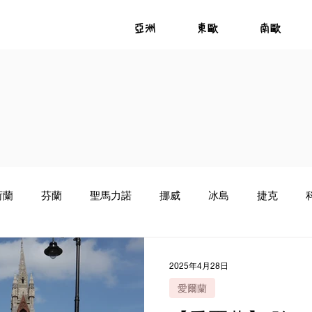
亞洲
東歐
南歐
荷蘭
芬蘭
聖馬力諾
挪威
冰島
捷克
亞
葡萄牙
蒙特內哥羅
美食推薦
愛爾蘭
烏
2025年4月28日
愛爾蘭